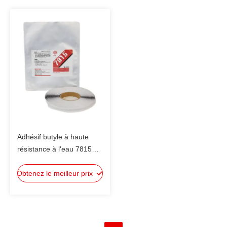
Adhésif butyle à haute
résistance à l'eau 7815
pour modules
Obtenez le meilleur prix
photovoltaïques
Empêcher la défaillance
du module