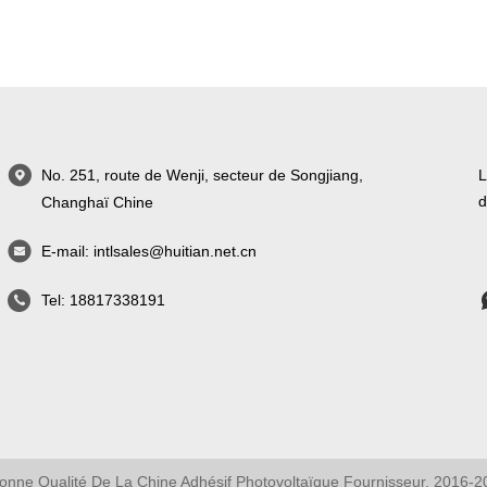
No. 251, route de Wenji, secteur de Songjiang,
L
d
Changhaï Chine
E-mail:
intlsales@huitian.net.cn
Tel:
18817338191
onne Qualité De La Chine Adhésif Photovoltaïque Fournisseur. 2016-