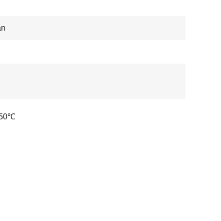
an
250℃