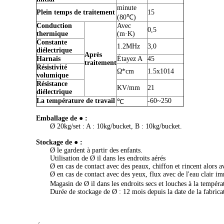
minute
Plein temps de traitement
15
(80℃)
Conduction
Avec
0,5
thermique
(m·K)
Constante
1.2MHz
3,0
diélectrique
Après
Harnais
Étayez A
45
traitement
Résistivité
Ω*cm
1.5x1014
volumique
Résistance
KV/mm
21
diélectrique
La température de travail
-60~250
℃
Emballage de ● :
Ø 20kg/set : A : 10kg/bucket, B : 10kg/bucket.
Stockage de ● :
Ø le gardent à partir des enfants.
Utilisation de Ø il dans les endroits aérés
Ø en cas de contact avec des peaux, chiffon et rincent alors av
Ø en cas de contact avec des yeux, flux avec de l'eau clair im
Magasin de Ø il dans les endroits secs et louches à la tempé
Durée de stockage de Ø : 12 mois depuis la date de la fabrica