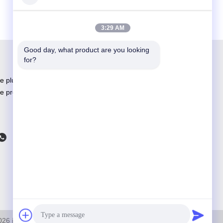
3:29 AM
Good day, what product are you looking 
for?
e plus grand fournisseur adhésif de R&D et
e production en Chine
2026
industryglue.com
. Tous Droits Réservés.