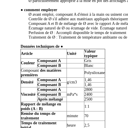
Ø particulièrement approprié à la mise en pot des affichages
● comment employer
Ø avant emploi, composant A d'émoi à la main ou usinent corr
Contrôle de Ø s'il adhère aux matériaux appliqués théoriquem
Composant A et B de mélange de Ø avec le rapport A de mélan
Écumage naturel de Ø ou écumage de vide. Écumage naturel 
Perfusion de Ø : Accompli disponible le temps de traitement
Traitement de Ø : Traitement de température ambiante ou de ch
Données techniques de ●
Valeur
Article
Unité
typique
Composant A
Gris
Couleur
Composant B
Blanc
Composant
des matières
Polysiloxane
premières
Composant A
1,46
Densité
g/cm3
Composant B
1,46
Composant A
2800
Viscosité
Composant B
mPa*s
2400
Après mélangé
2500
Rapport de mélange en
1:1
poids (A : B)
Remise du temps de
minute
70
traitement
Temps de traitement
heure
2,5
initial