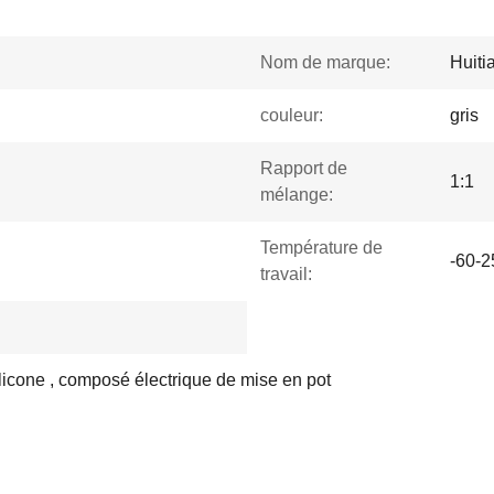
Nom de marque:
Huiti
couleur:
gris
Rapport de
1:1
mélange:
Température de
-60-
travail:
ilicone , composé électrique de mise en pot