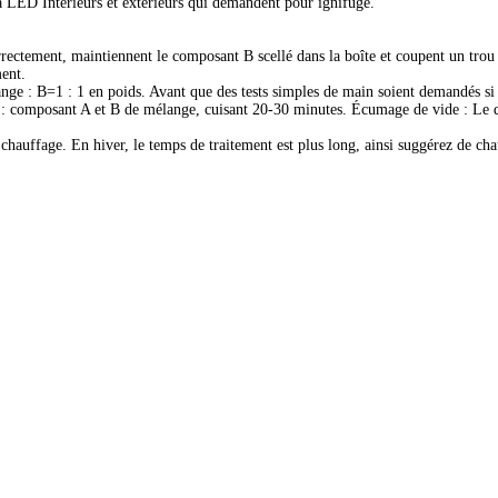
 à LED Intérieurs et extérieurs qui demandent pour ignifuge.
ectement, maintiennent le composant B scellé dans la boîte et coupent un trou 
ent.
ge : B=1 : 1 en poids. Avant que des tests simples de main soient demandés si
: composant A et B de mélange, cuisant 20-30 minutes. Écumage de vide : Le
auffage. En hiver, le temps de traitement est plus long, ainsi suggérez de cha