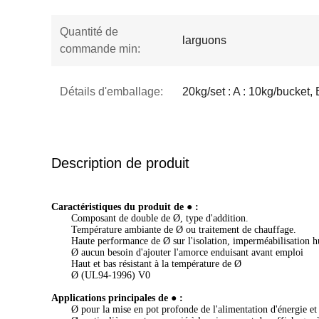
Quantité de
larguons
commande min:
Détails d'emballage:
20kg/set : A : 10kg/bucket, 
Description de produit
Caractéristiques du produit de ● :
Composant de double de Ø, type d'addition.
Température ambiante de Ø ou traitement de chauffage.
Haute performance de Ø sur l'isolation, imperméabilisation hum
Ø aucun besoin d'ajouter l'amorce enduisant avant emploi
Haut et bas résistant à la température de Ø
Ø (UL94-1996) V0
Applications principales de ● :
Ø pour la mise en pot profonde de l'alimentation d'énergie et 