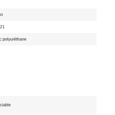
an
21
c polyuréthane
ciable