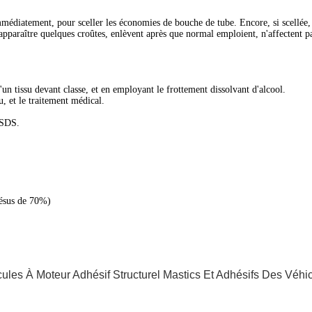
immédiatement, pour sceller les économies de bouche de tube. Encore, si scellée, 
 apparaître quelques croûtes, enlèvent après que normal emploient, n'affectent p
'un tissu devant classe, et en employant le frottement dissolvant d'alcool.
, et le traitement médical.
MSDS.
hésus de 70%)
ules À Moteur Adhésif Structurel
Mastics Et Adhésifs Des Véhi