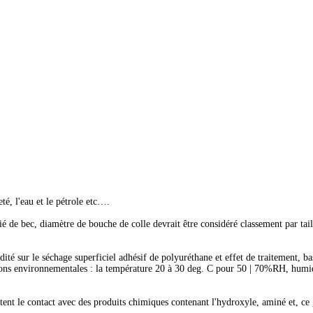
eté, l'eau et le pétrole etc….
é de bec, diamètre de bouche de colle devrait être considéré classement par taille
é sur le séchage superficiel adhésif de polyuréthane et effet de traitement, bas
tions environnementales : la température 20 à 30 deg. C pour 50 | 70%RH, humid
vitent le contact avec des produits chimiques contenant l'hydroxyle, aminé et, ce