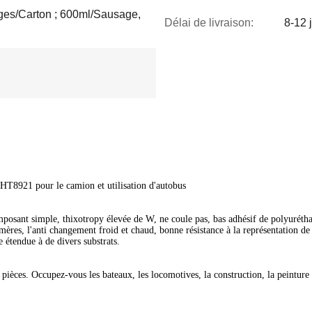
dges/Carton ; 600ml/Sausage,
Délai de livraison:
8-12 
HT8921 pour le camion et utilisation d'autobus
osant simple, thixotropy élevée de W, ne coule pas, bas adhésif de polyuréthane
mères, l'anti changement froid et chaud, bonne résistance à la représentation de
e étendue à de divers substrats.
 pièces. Occupez-vous les bateaux, les locomotives, la construction, la peinture e