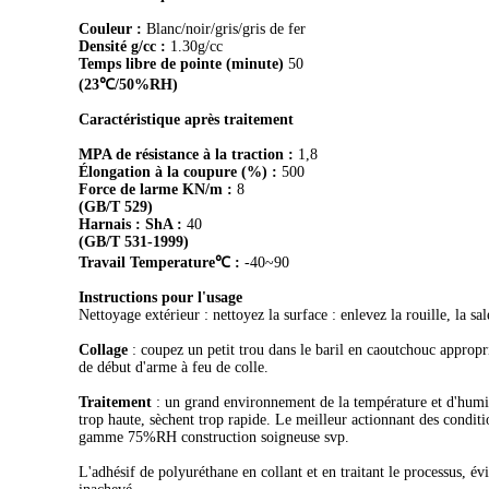
Couleur :
Blanc/noir/gris/gris de fer
Densité g/cc :
1.30g/cc
Temps libre de pointe (minute)
50
(23℃/50%RH)
Caractéristique après traitement
MPA de résistance à la traction :
1,8
Élongation à la coupure (%) :
500
Force de larme KN/m :
8
(GB/T 529)
Harnais : ShA :
40
(GB/T 531-1999)
Travail Temperature℃ :
-40~90
Instructions pour l'usage
Nettoyage extérieur : nettoyez la surface : enlevez la rouille, la sal
Collage
: coupez un petit trou dans le baril en caoutchouc appropri
de début d'arme à feu de colle.
Traitement
: un grand environnement de la température et d'humidit
trop haute, sèchent trop rapide. Le meilleur actionnant des condi
gamme 75%RH construction soigneuse svp.
L'adhésif de polyuréthane en collant et en traitant le processus, é