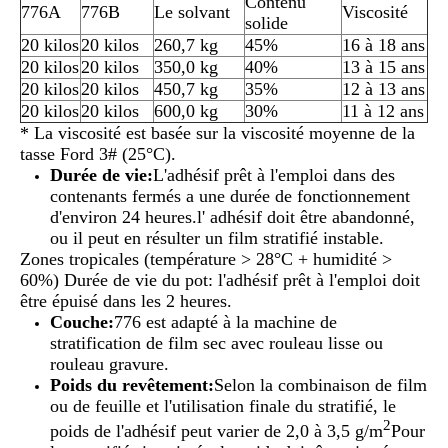
Contenu
776A
776B
Le solvant
Viscosité
solide
20 kilos
20 kilos
260,7 kg
45%
16 à 18 ans
20 kilos
20 kilos
350,0 kg
40%
13 à 15 ans
20 kilos
20 kilos
450,7 kg
35%
12 à 13 ans
20 kilos
20 kilos
600,0 kg
30%
11 à 12 ans
* La viscosité est basée sur la viscosité moyenne de la
tasse Ford 3# (25°C).
Durée de vie:
L'adhésif prêt à l'emploi dans des
contenants fermés a une durée de fonctionnement
d'environ 24 heures.l' adhésif doit être abandonné,
ou il peut en résulter un film stratifié instable.
Zones tropicales (température > 28°C + humidité >
60%) Durée de vie du pot: l'adhésif prêt à l'emploi doit
être épuisé dans les 2 heures.
Couche:
776 est adapté à la machine de
stratification de film sec avec rouleau lisse ou
rouleau gravure.
Poids du revêtement:
Selon la combinaison de film
ou de feuille et l'utilisation finale du stratifié, le
2
poids de l'adhésif peut varier de 2,0 à 3,5 g/m
Pour