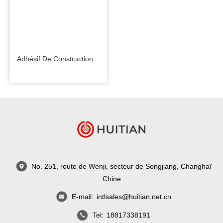
Adhésif De Construction
No. 251, route de Wenji, secteur de Songjiang, Changhaï
Chine
E-mail:
intlsales@huitian.net.cn
Tel:
18817338191